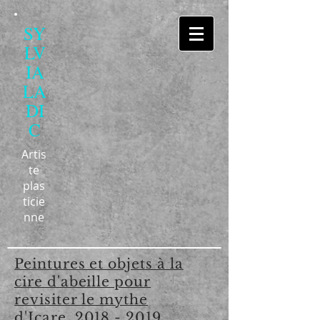
SY
LV
IA
LA
DI
C
Artis
te
plas
ticie
nne
Peintures et objets à la
cire d'abeille pour
revisiter le mythe
d'Icare,
2018 - 2019