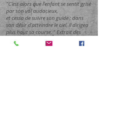
"C'est alors que l'enfant se sentit grisé
par son vol audacieux,
et cessa de suivre son guide ; dans
son désir d'atteindre le ciel, il dirigea
plus haut sa course. " Extrait des
Métamorphoses d'Ovide.
«
Icare, où es-tu ? Dans quel endroit
dois-je te chercher ? »
« Icare, » disait-il ; il aperçut sur l'eau
des plumes,
maudit son art ..
."
Extrait des
Métamorphoses
d'Ovide.
SYLVI
A