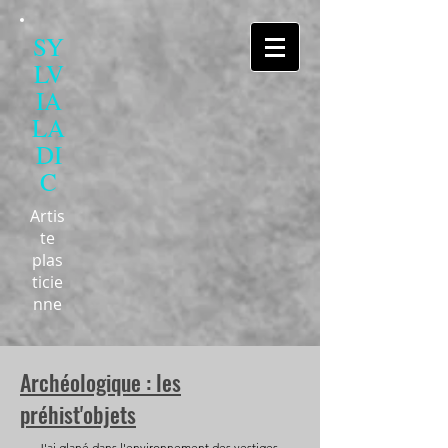
SY
LV
IA
LA
DI
C
Artis
te
plas
ticie
nne
Archéologique : les
préhist'objets
J'ai glané dans l'environnement des vestiges