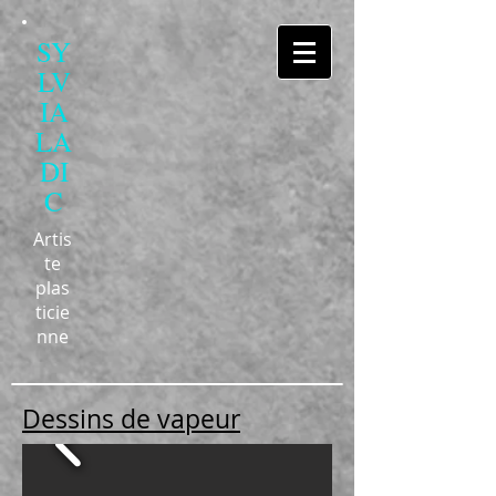
SY
LV
IA
LA
DI
C
Artis
te
plas
ticie
nne
Dessins de vapeur