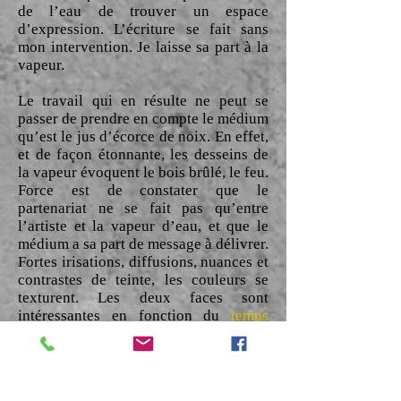
de l’eau de trouver un espace
d’expression. L’écriture se fait sans
mon intervention. Je laisse sa part à la
vapeur.
Le travail qui en résulte ne peut se
passer de prendre en compte le médium
qu’est le jus d’écorce de noix. En effet,
et de façon étonnante, les desseins de
la vapeur évoquent le bois brûlé, le feu.
Force est de constater que le
partenariat ne se fait pas qu’entre
l’artiste et la vapeur d’eau, et que le
médium a sa part de message à délivrer.
Fortes irisations, diffusions, nuances et
contrastes de teinte, les couleurs se
texturent. Les deux faces sont
intéressantes en fonction du
temps
d’exposition à la vapeur.
La vapeur révèle ses chemins, des
paysages jusqu’à là cachés. Les