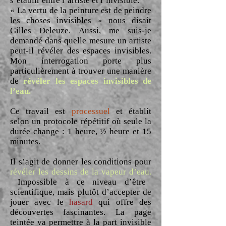
s’établir entre l’artiste et l’invisible.
« La vertu de la peinture est de peindre
les choses invisibles » nous disait
Gilles Deleuze. Aussi, me suis-je
demandé dans quelle mesure un artiste
peut-il révéler des espaces invisibles.
Mon interrogation porte plus
particulièrement à trouver une manière
de
révéler les espaces invisibles de
l’eau.
Ce travail est
processuel
et établit
selon un protocole répétitif où seule la
durée change : 1 heure, ½ heure et 15
minutes.
Il s’agit de donner les conditions pour
révéler les dessins de la vapeur d’eau.
Impossible à ce niveau d’être
scientifique, mais plutôt d’accepter de
jouer avec le
hasard
qui offre des
découvertes fascinantes. La page
teintée va permettre à la part invisible