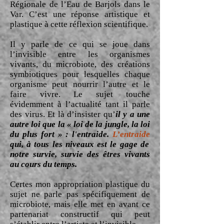
Régionale de l’Eau de Barjols dans le
Var. C’est une réponse artistique et
plastique à cette réflexion scientifique.
Il y parle de ce qui se joue dans
l’invisible entre les organismes
vivants, du microbiote, des créations
symbiotiques pour lesquelles chaque
organisme peut nourrir l’autre et le
faire vivre. Le sujet touche
évidemment à l’actualité tant il parle
des virus. Et là d’insister qu’
il y a une
autre loi que la « loi de la jungle, la loi
du plus fort » : l'entraide.
L’entraide
qui, à tous les niveaux est le gage de
notre survie, survie des êtres vivants
au cours du temps.
Certes mon appropriation plastique du
sujet ne parle pas spécifiquement de
microbiote, mais elle met en avant ce
partenariat constructif qui peut