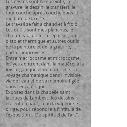
Les gestes sont l'empreinte, la
gravure, le dessin, le transfert, le
tout couche après couche dans le
médium de la cire.
Le travail se fait à chaud et à froid.
Les outils sont mes planchas, le
chalumeau, un fer à repasser, un
pistolet thermique et autres outils
de la peinture et de la gravure,
parfois improvisés.
Entre macrocosme et microcosme,
les yeux entrent dans la matière, à la
fois organique et immatérielle. Un
voyage chamanique dans l'invisible
vie de l'eau et de sa mémoire figée
dans l'encaustique.
Exposés dans la chapelle saint
Jacques de Lambesc, les dessins
étaient en haut, là où la vapeur se
dirige, pour répondre à l'intitulé de
l'exposition : "Du spirituel de l'art".