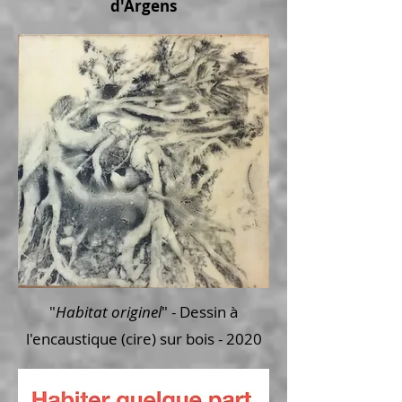
d'Argens
"
Habitat originel
" - Dessin à
l'encaustique (cire) sur bois -
2020