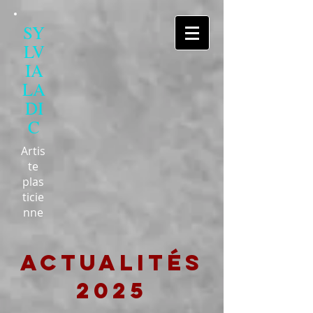
SY
LV
IA
LA
DI
C
Artis
te
plas
ticie
nne
actualités
2025