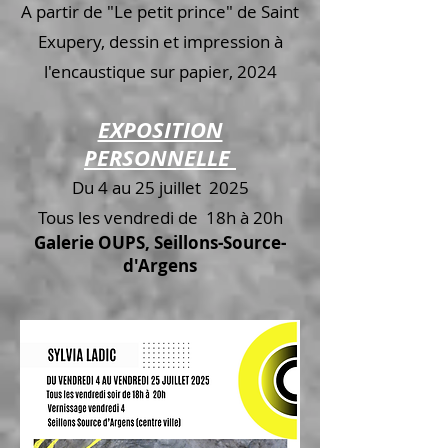
A partir de "Le petit prince" de Saint
Exupery, dessin et impression à
l'encaustique sur papier, 2024
EXPOSITION
PERSONNELLE
Du 4 au 25 juillet 2025
Tous les vendredi de 18h à 20h
Galerie OUPS, Seillons-Source-
d'Argens