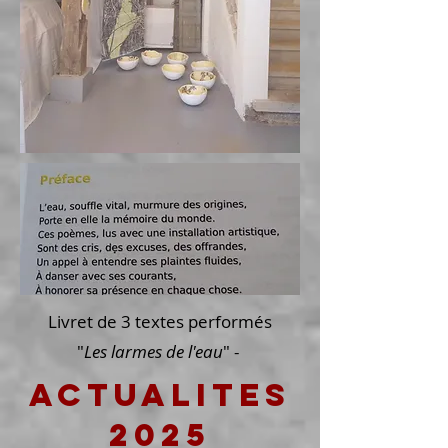
Livret de 3 textes performés
"
Les larmes de l'eau
" -
actualites
2025