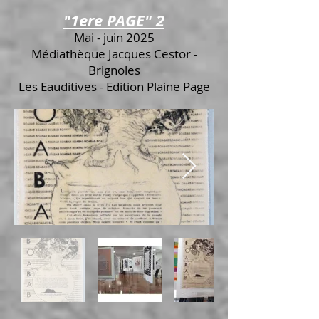
"1ere PAGE" 2
Mai - juin 2025
Médiathèque Jacques Cestor -
Brignoles
Les Eauditives - Edition Plaine Page